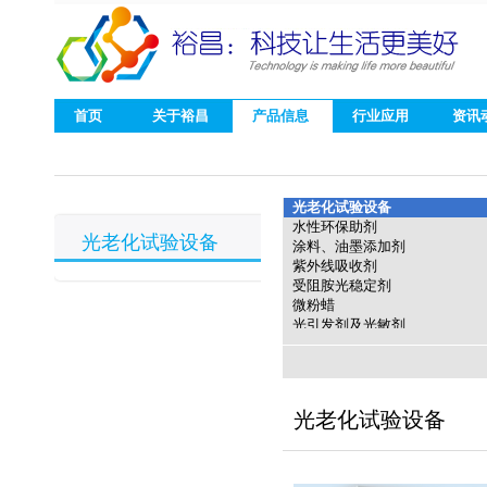
首页
关于裕昌
产品信息
行业应用
资讯
光老化试验设备
水性环保助剂
光老化试验设备
涂料、油墨添加剂
紫外线吸收剂
受阻胺光稳定剂
微粉蜡
光引发剂及光敏剂
树脂
抗氧化剂、无卤阻燃剂
聚氨酯扩链剂
聚碳酸酯多元醇
光老化试验设备
多功能添加剂
其他